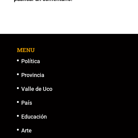
k
MENU
Política
Provincia
Valle de Uco
País
Educación
Arte