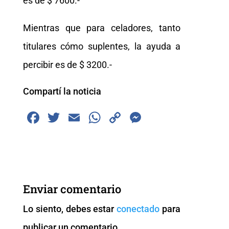
es de $ 7600.-
Mientras que para celadores, tanto
titulares cómo suplentes, la ayuda a
percibir es de $ 3200.-
Compartí la noticia
F
T
E
W
C
M
a
wi
m
h
o
e
c
tt
ai
at
p
ss
e
er
l
s
y
e
b
A
Li
n
Enviar comentario
o
p
n
g
Lo siento, debes estar
conectado
para
o
p
k
er
publicar un comentario.