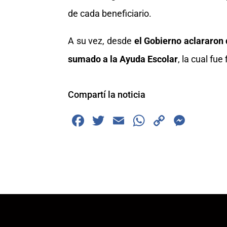
de cada beneficiario.
A su vez, desde
el Gobierno aclararon 
sumado a la Ayuda Escolar
, la cual fu
Compartí la noticia
F
T
E
W
C
M
a
wi
m
h
o
e
c
tt
ai
at
p
ss
e
er
l
s
y
e
b
A
Li
n
o
p
n
g
o
p
k
er