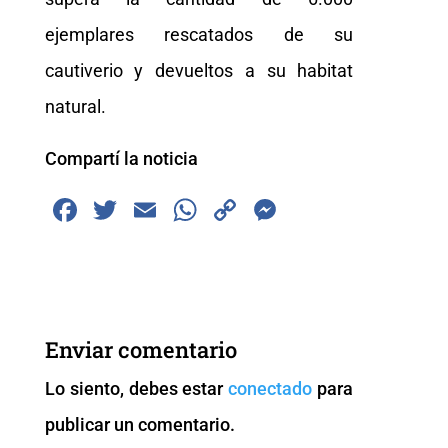
ejemplares rescatados de su
cautiverio y devueltos a su habitat
natural.
Compartí la noticia
F
T
E
W
C
M
a
wi
m
h
o
e
c
tt
ai
at
p
ss
e
er
l
s
y
e
b
A
Li
n
Enviar comentario
o
p
n
g
Lo siento, debes estar
conectado
para
o
p
k
er
publicar un comentario.
k