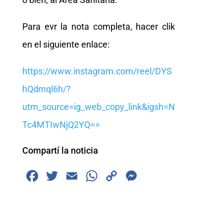
Para evr la nota completa, hacer clik
en el siguiente enlace:
https://www.instagram.com/reel/DYS
hQdmql6h/?
utm_source=ig_web_copy_link&igsh=N
Tc4MTIwNjQ2YQ==
Compartí la noticia
F
T
E
W
C
M
a
wi
m
h
o
e
c
tt
ai
at
p
ss