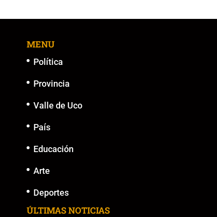
e
er
l
s
y
e
b
A
Li
n
o
p
n
g
MENU
o
p
k
er
k
Política
Provincia
Valle de Uco
País
Educación
Arte
Deportes
ÚLTIMAS NOTICIAS