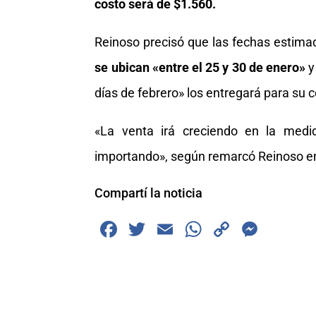
costo será de $1.560.
Reinoso precisó que las fechas estima
se ubican «entre el 25 y 30 de enero»
y
días de febrero» los entregará para su 
«La venta irá creciendo en la medi
importando», según remarcó Reinoso en
Compartí la noticia
F
T
E
W
C
M
a
wi
m
h
o
e
c
tt
ai
at
p
ss
e
er
l
s
y
e