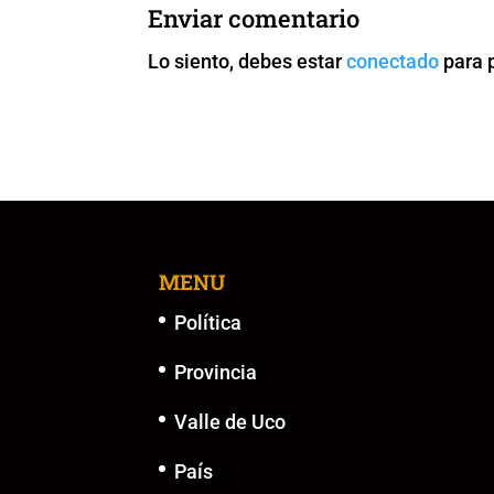
b
A
Li
n
Enviar comentario
o
p
n
g
Lo siento, debes estar
conectado
para 
o
p
k
er
k
MENU
Política
Provincia
Valle de Uco
País