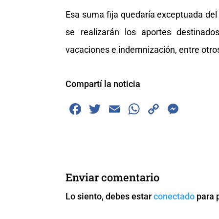
Esa suma fija quedaría exceptuada del 
se realizarán los aportes destinad
vacaciones e indemnización, entre otro
Compartí la noticia
F
T
E
W
C
M
a
wi
m
h
o
e
c
tt
ai
at
p
ss
e
er
l
s
y
e
b
A
Li
n
Enviar comentario
o
p
n
g
Lo siento, debes estar
conectado
para 
o
p
k
er
k