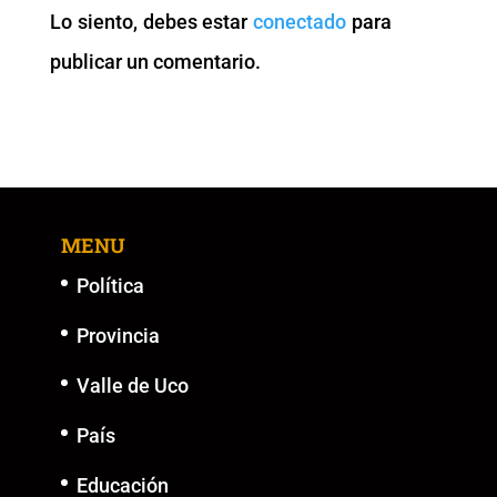
o
p
n
g
Lo siento, debes estar
conectado
para
o
p
k
er
publicar un comentario.
k
MENU
Política
Provincia
Valle de Uco
País
Educación