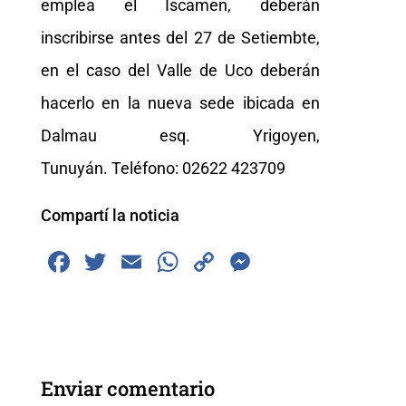
emplea el Iscamen, deberán
inscribirse antes del 27 de Setiembte,
en el caso del Valle de Uco deberán
hacerlo en la nueva sede ibicada en
Dalmau esq. Yrigoyen,
Tunuyán. Teléfono: 02622 423709
Compartí la noticia
F
T
E
W
C
M
a
wi
m
h
o
e
c
tt
ai
at
p
ss
e
er
l
s
y
e
b
A
Li
n
Enviar comentario