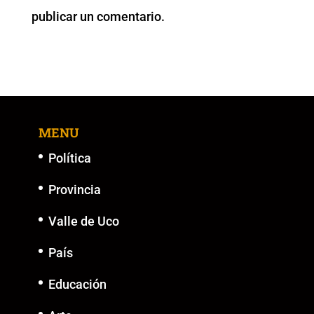
o
p
k
er
publicar un comentario.
k
MENU
Política
Provincia
Valle de Uco
País
Educación