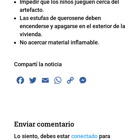
Impedir que los niños jueguen cerca del
artefacto.
Las estufas de querosene deben
encenderse y apagarse en el exterior de la
vivienda.
No acercar material inflamable.
Compartí la noticia
F
T
E
W
C
M
a
wi
m
h
o
e
c
tt
ai
at
p
ss
e
er
l
s
y
e
b
A
Li
n
Enviar comentario
o
p
n
g
Lo siento, debes estar
conectado
para