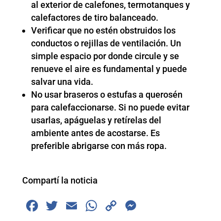
al exterior de calefones, termotanques y
calefactores de tiro balanceado.
Verificar que no estén obstruidos los
conductos o rejillas de ventilación. Un
simple espacio por donde circule y se
renueve el aire es fundamental y puede
salvar una vida.
No usar braseros o estufas a querosén
para calefaccionarse. Si no puede evitar
usarlas, apáguelas y retírelas del
ambiente antes de acostarse. Es
preferible abrigarse con más ropa.
Compartí la noticia
F
T
E
W
C
M