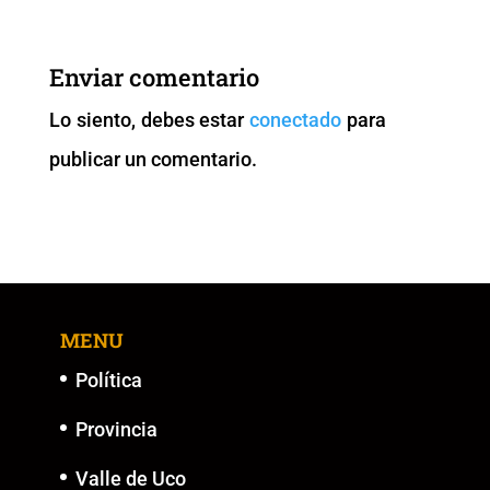
e
er
l
s
y
e
b
A
Li
n
Enviar comentario
o
p
n
g
Lo siento, debes estar
conectado
para
o
p
k
er
publicar un comentario.
k
MENU
Política
Provincia
Valle de Uco