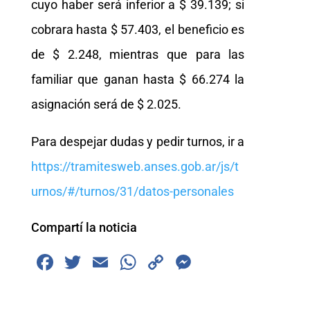
cuyo haber será inferior a $ 39.139; si
cobrara hasta $ 57.403, el beneficio es
de $ 2.248, mientras que para las
familiar que ganan hasta $ 66.274 la
asignación será de $ 2.025.
Para despejar dudas y pedir turnos, ir a
https://tramitesweb.anses.gob.ar/js/t
urnos/#/turnos/31/datos-personales
Compartí la noticia
F
T
E
W
C
M
a
wi
m
h
o
e
c
tt
ai
at
p
ss