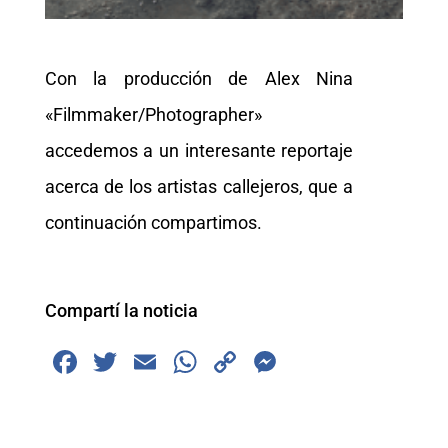
Con la producción de Alex Nina
«Filmmaker/Photographer»
accedemos a un interesante reportaje
acerca de los artistas callejeros, que a
continuación compartimos.
Compartí la noticia
F
T
E
W
C
M
a
wi
m
h
o
e
c
tt
ai
at
p
ss