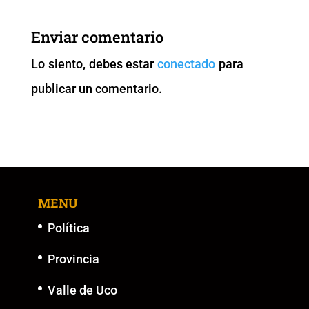
e
er
l
s
y
e
b
A
Li
n
Enviar comentario
o
p
n
g
Lo siento, debes estar
conectado
para
o
p
k
er
publicar un comentario.
k
MENU
Política
Provincia
Valle de Uco