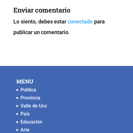
b
A
Li
n
Enviar comentario
o
p
n
g
Lo siento, debes estar
conectado
para
o
p
k
er
publicar un comentario.
k
MENU
Política
Provincia
Valle de Uco
País
Educación
Arte