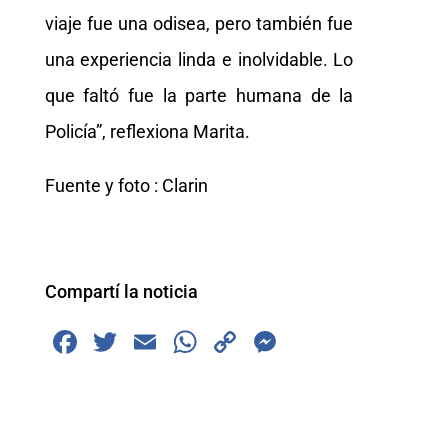
viaje fue una odisea, pero también fue
una experiencia linda e inolvidable. Lo
que faltó fue la parte humana de la
Policía”, reflexiona Marita.
Fuente y foto : Clarin
Compartí la noticia
F
T
E
W
C
M
a
wi
m
h
o
e
c
tt
ai
at
p
ss
e
er
l
s
y
e