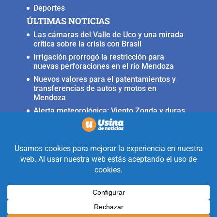
Deportes
ÚLTIMAS NOTICIAS
Las cámaras del Valle de Uco y una mirada
crítica sobre la crisis con Brasil
Irrigación prorrogó la restricción para
nuevas perforaciones en el río Mendoza
Nuevos valores para el patentamientos y
transferencias de autos y motos en
Mendoza
Alerta meteorológica: Viento Zonda y duras
condiciones en alta montaña
Fuerte terremoto muy cerca del Valle de
Uco, ocurrió anoche
Realizado con la mirada equidistante de
alguien a quién solo le interesa
informar que ocurre en Valle de Uco.