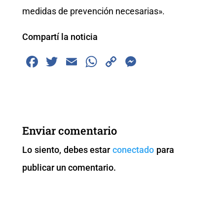
medidas de prevención necesarias».
Compartí la noticia
F
T
E
W
C
M
a
wi
m
h
o
e
c
tt
ai
at
p
ss
e
er
l
s
y
e
b
A
Li
n
Enviar comentario
o
p
n
g
Lo siento, debes estar
conectado
para
o
p
k
er
publicar un comentario.
k