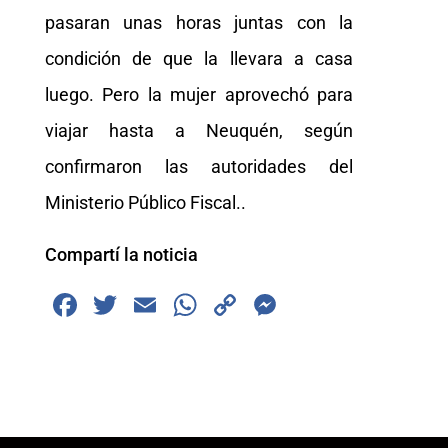
pasaran unas horas juntas con la
condición de que la llevara a casa
luego. Pero la mujer aprovechó para
viajar hasta a Neuquén, según
confirmaron las autoridades del
Ministerio Público Fiscal..
Compartí la noticia
F
T
E
W
C
M
a
wi
m
h
o
e
c
tt
ai
at
p
ss
e
er
l
s
y
e
b
A
Li
n