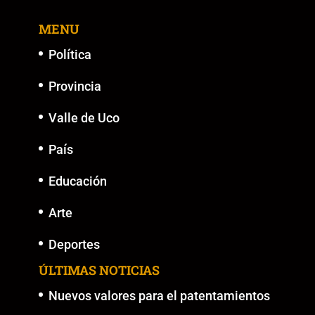
o
p
n
g
MENU
o
p
k
er
k
Política
Provincia
Valle de Uco
País
Educación
Arte
Deportes
ÚLTIMAS NOTICIAS
Nuevos valores para el patentamientos