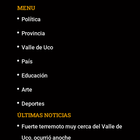
o
p
n
g
MENU
o
p
k
er
k
Política
Provincia
Valle de Uco
País
Educación
Arte
Deportes
ÚLTIMAS NOTICIAS
Fuerte terremoto muy cerca del Valle de
Uco, ocurrió anoche