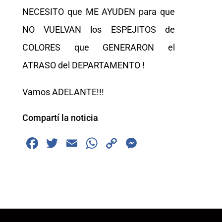
NECESITO que ME AYUDEN para que
NO VUELVAN los ESPEJITOS de
COLORES que GENERARON el
ATRASO del DEPARTAMENTO !
Vamos ADELANTE!!!
Compartí la noticia
F
T
E
W
C
M
a
wi
m
h
o
e
c
tt
ai
at
p
ss
e
er
l
s
y
e
b
A
Li
n