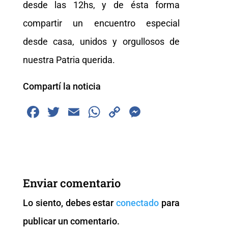
desde las 12hs, y de ésta forma
compartir un encuentro especial
desde casa, unidos y orgullosos de
nuestra Patria querida.
Compartí la noticia
F
T
E
W
C
M
a
wi
m
h
o
e
c
tt
ai
at
p
ss
e
er
l
s
y
e
b
A
Li
n
Enviar comentario
o
p
n
g
Lo siento, debes estar
conectado
para
o
p
k
er
publicar un comentario.
k