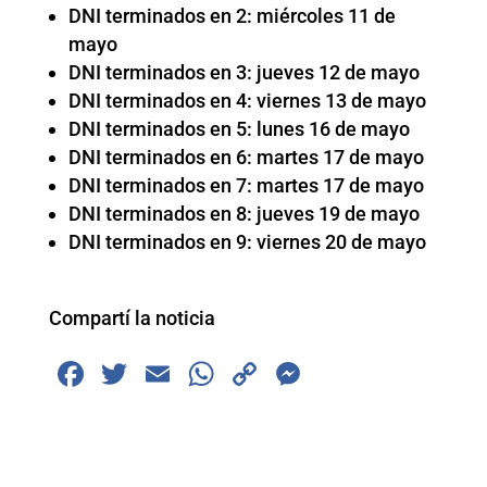
DNI terminados en 2: miércoles 11 de
mayo
DNI terminados en 3: jueves 12 de mayo
DNI terminados en 4: viernes 13 de mayo
DNI terminados en 5: lunes 16 de mayo
DNI terminados en 6: martes 17 de mayo
DNI terminados en 7: martes 17 de mayo
DNI terminados en 8: jueves 19 de mayo
DNI terminados en 9: viernes 20 de mayo
Compartí la noticia
F
T
E
W
C
M
a
wi
m
h
o
e
c
tt
ai
at
p
ss
e
er
l
s
y
e