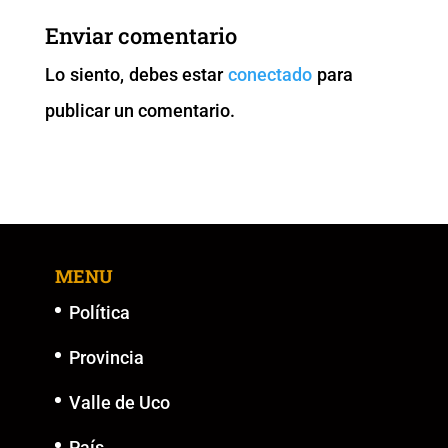
b
A
Li
n
Enviar comentario
o
p
n
g
Lo siento, debes estar
conectado
para
o
p
k
er
publicar un comentario.
k
MENU
Política
Provincia
Valle de Uco
País