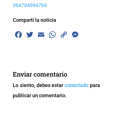
064704994784
Compartí la noticia
F
T
E
W
C
M
a
wi
m
h
o
e
c
tt
ai
at
p
ss
e
er
l
s
y
e
b
A
Li
n
Enviar comentario
o
p
n
g
Lo siento, debes estar
conectado
para
o
p
k
er
publicar un comentario.
k