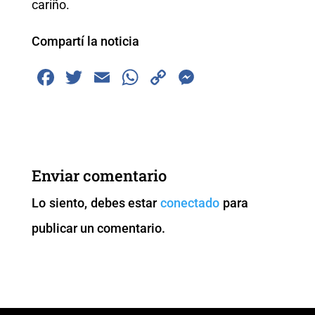
cariño.
Compartí la noticia
F
T
E
W
C
M
a
wi
m
h
o
e
c
tt
ai
at
p
ss
e
er
l
s
y
e
b
A
Li
n
Enviar comentario
o
p
n
g
Lo siento, debes estar
conectado
para
o
p
k
er
publicar un comentario.
k