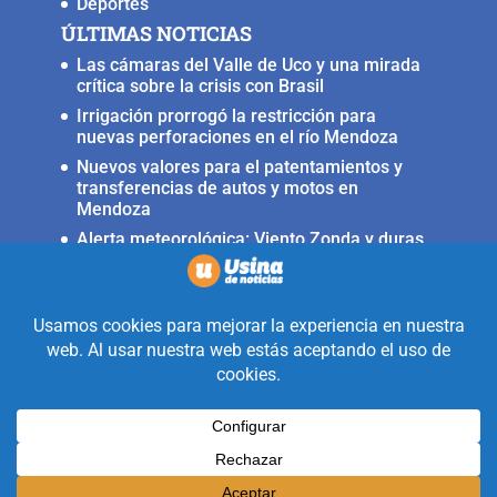
Deportes
ÚLTIMAS NOTICIAS
Las cámaras del Valle de Uco y una mirada
crítica sobre la crisis con Brasil
Irrigación prorrogó la restricción para
nuevas perforaciones en el río Mendoza
Nuevos valores para el patentamientos y
transferencias de autos y motos en
Mendoza
Alerta meteorológica: Viento Zonda y duras
condiciones en alta montaña
Fuerte terremoto muy cerca del Valle de
Uco, ocurrió anoche
Realizado con la mirada equidistante de
alguien a quién solo le interesa
informar que ocurre en Valle de Uco.
Diseñado y Desarrollado por
Legion Design