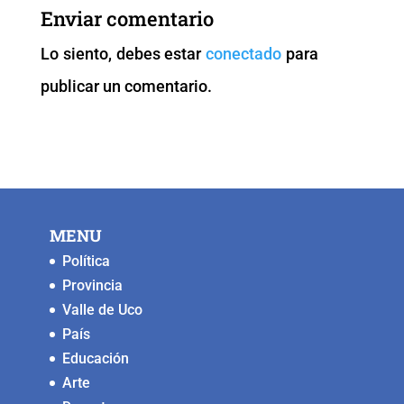
b
A
Li
n
Enviar comentario
o
p
n
g
Lo siento, debes estar
conectado
para
o
p
k
er
publicar un comentario.
k
MENU
Política
Provincia
Valle de Uco
País
Educación
Arte