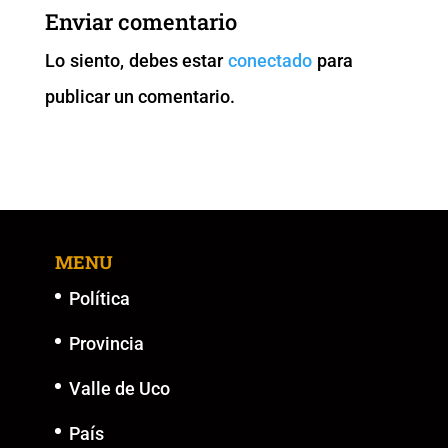
b
A
Li
n
Enviar comentario
o
p
n
g
Lo siento, debes estar
conectado
para
o
p
k
er
publicar un comentario.
k
MENU
Política
Provincia
Valle de Uco
País