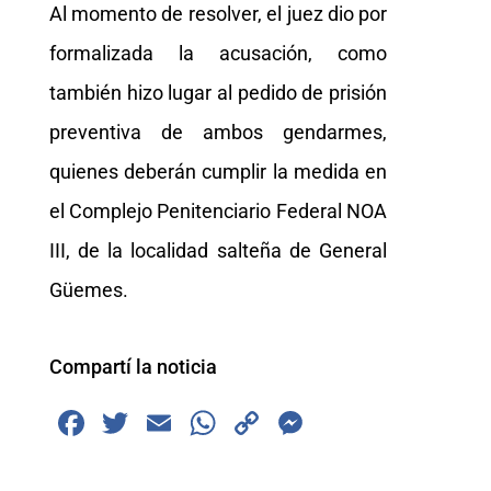
Al momento de resolver, el juez dio por
formalizada la acusación, como
también hizo lugar al pedido de prisión
preventiva de ambos gendarmes,
quienes deberán cumplir la medida en
el Complejo Penitenciario Federal NOA
III, de la localidad salteña de General
Güemes.
Compartí la noticia
F
T
E
W
C
M
a
wi
m
h
o
e