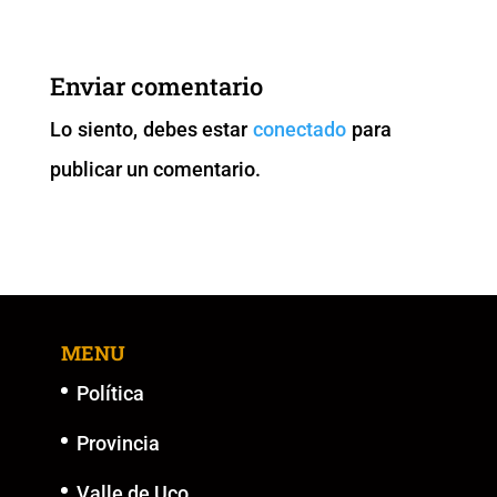
c
tt
ai
at
p
ss
e
er
l
s
y
e
b
A
Li
n
Enviar comentario
o
p
n
g
Lo siento, debes estar
conectado
para
o
p
k
er
publicar un comentario.
k
MENU
Política
Provincia
Valle de Uco