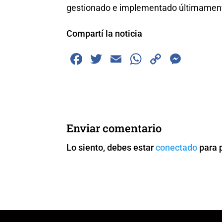
gestionado e implementado últimamente
Compartí la noticia
F
T
E
W
C
M
a
wi
m
h
o
e
c
tt
ai
at
p
ss
e
er
l
s
y
e
b
A
Li
n
Enviar comentario
o
p
n
g
Lo siento, debes estar
conectado
para 
o
p
k
er
k