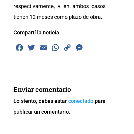
respectivamente, y en ambos casos
tienen 12 meses como plazo de obra.
Compartí la noticia
F
T
E
W
C
M
a
wi
m
h
o
e
c
tt
ai
at
p
ss
e
er
l
s
y
e
b
A
Li
n
Enviar comentario
o
p
n
g
Lo siento, debes estar
conectado
para
o
p
k
er
publicar un comentario.
k