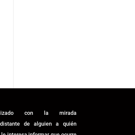
alizado con la mirada
idistante de alguien a quién
 le interesa informar que ocurre