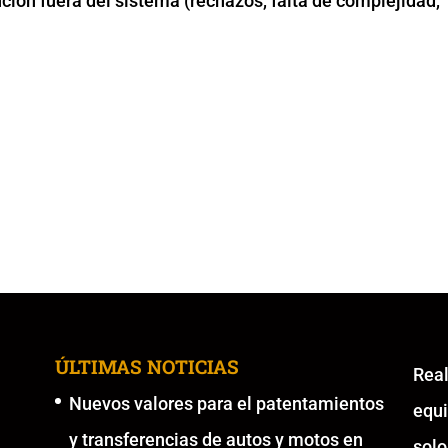
nción fuera del sistema (rechazos, falta de complejidad,
ÚLTIMAS NOTICIAS
Re
Nuevos valores para el patentamientos
equ
y transferencias de autos y motos en
solo