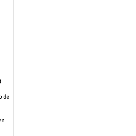
)
o de
en