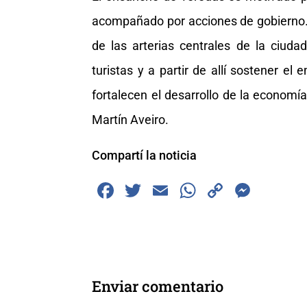
acompañado por acciones de gobierno. 
de las arterias centrales de la ciud
turistas y a partir de allí sostener e
fortalecen el desarrollo de la economía
Martín Aveiro.
Compartí la noticia
F
T
E
W
C
M
a
wi
m
h
o
e
c
tt
ai
at
p
ss
e
er
l
s
y
e
b
A
Li
n
Enviar comentario
o
p
n
g