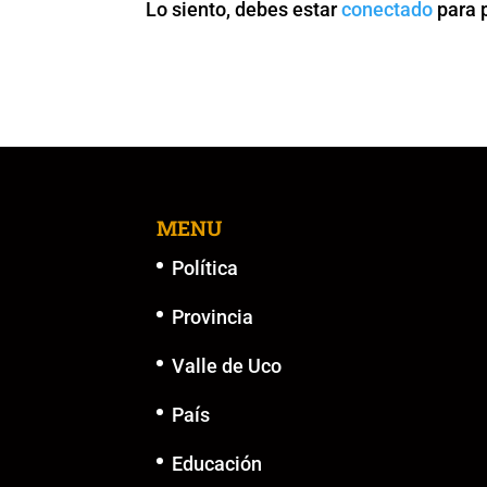
Lo siento, debes estar
conectado
para 
o
p
k
er
k
MENU
Política
Provincia
Valle de Uco
País
Educación