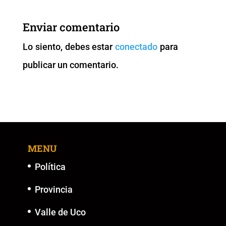
e
er
l
s
y
e
b
A
Li
n
Enviar comentario
o
p
n
g
Lo siento, debes estar
conectado
para
o
p
k
er
publicar un comentario.
k
MENU
Política
Provincia
Valle de Uco