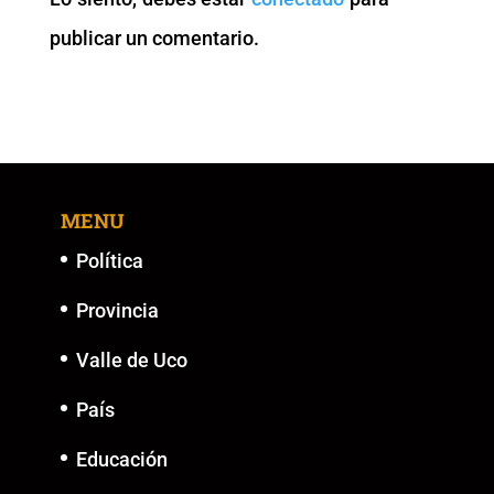
o
p
k
er
publicar un comentario.
k
MENU
Política
Provincia
Valle de Uco
País
Educación