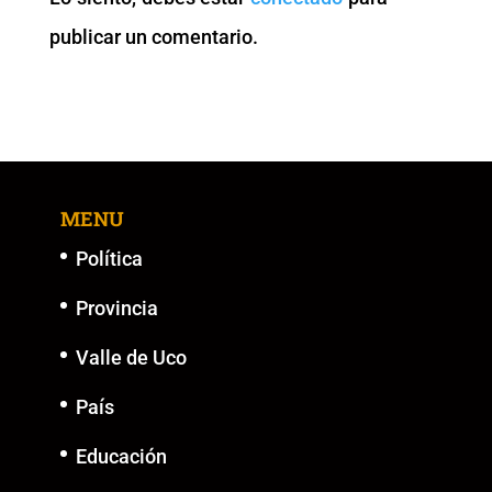
o
p
k
er
publicar un comentario.
k
MENU
Política
Provincia
Valle de Uco
País
Educación