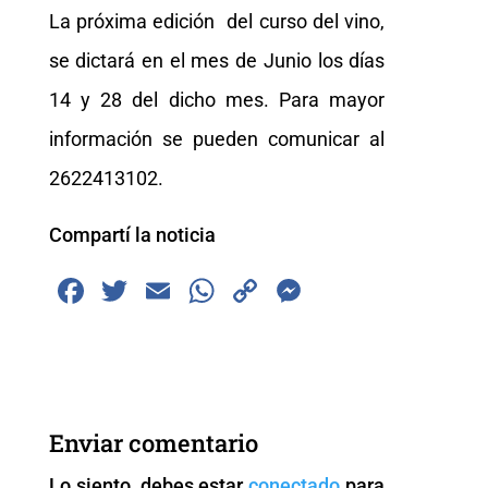
La próxima edición del curso del vino,
se dictará en el mes de Junio los días
14 y 28 del dicho mes. Para mayor
información se pueden comunicar al
2622413102.
Compartí la noticia
F
T
E
W
C
M
a
wi
m
h
o
e
c
tt
ai
at
p
ss
e
er
l
s
y
e
b
A
Li
n
Enviar comentario
o
p
n
g
Lo siento, debes estar
conectado
para